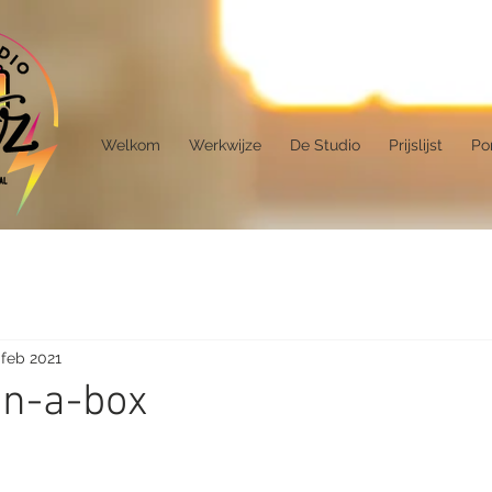
Welkom
Werkwijze
De Studio
Prijslijst
Por
 feb 2021
 in-a-box