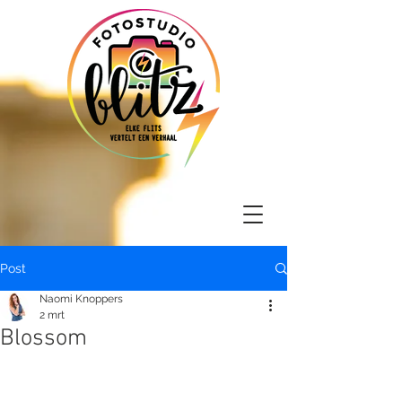
Post
Naomi Knoppers
2 mrt
Blossom