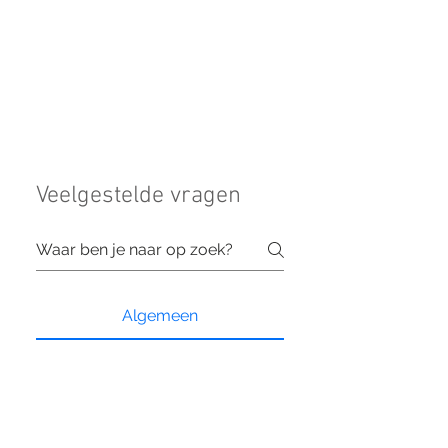
Veelgestelde vragen
Algemeen
Hoe ver van te voren
moet ik een datum
vastleggen (voor een