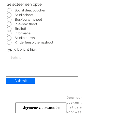
Selecteer een optie
Social deal voucher
Studioshoot
Bos/buiten shoot
In-a-box shoot
Bruiloft
Informatie
Studio huren
Kinderfeest/themashoot
Typ je bericht hier..
Submit
Door een shoot te
boeken gaat u akkoord
met de algemene
Algemene voorwaarden
voorwaarden