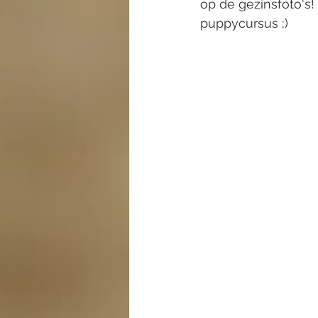
op de gezinsfoto's!
puppycursus ;)