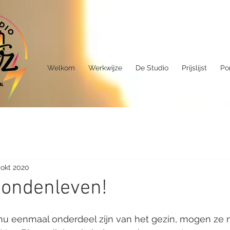
Welkom
Werkwijze
De Studio
Prijslijst
Por
 okt 2020
hondenleven!
 eenmaal onderdeel zijn van het gezin, mogen ze n