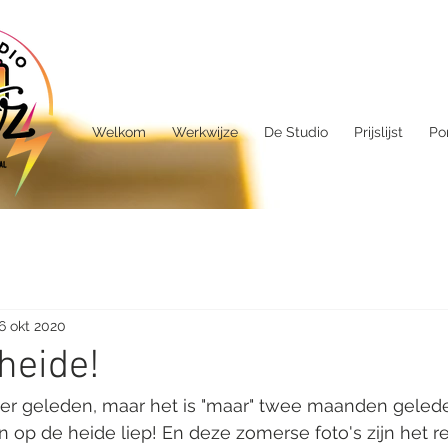
Welkom
Werkwijze
De Studio
Prijslijst
Por
6 okt 2020
 heide!
anger geleden, maar het is "maar" twee maanden geled
 op de heide liep! En deze zomerse foto's zijn het re