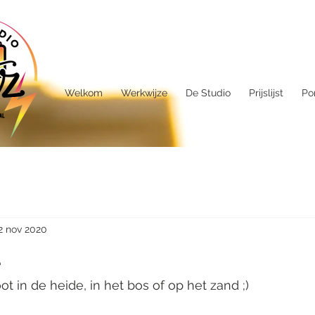
Welkom
Werkwijze
De Studio
Prijslijst
Por
2 nov 2020
.
 in de heide, in het bos of op het zand ;)