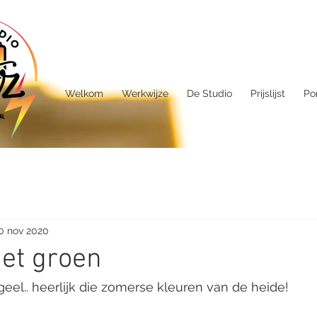
Welkom
Werkwijze
De Studio
Prijslijst
Por
0 nov 2020
het groen
eel.. heerlijk die zomerse kleuren van de heide!